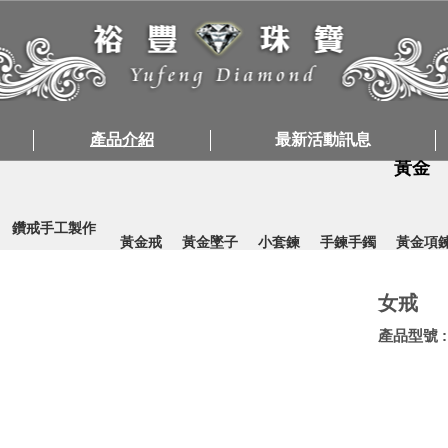
產品介紹
最新活動訊息
黃金
鑽戒手工製作
黃金戒
黃金墜子
小套鍊
手鍊手鐲
黃金項
女戒
產品型號