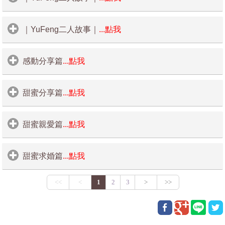
推薦，最多新人見證分享【裕
桃園
GIA
鑽石網友幸福推薦，
婚戒部份是經由朋友介紹來到了裕豐珠寶，才知道原來買婚
由於工作的關係，我的她到店裡來詢問買機車事情，在接觸
豐珠寶】
戒不用花很多錢也能買到品質很好的對戒，而且在桃選時，
言談幾次之後，彼此都留下深刻的美好印象。
結婚鑽石哪裡買
桃園婚戒
cp
值最高，就在裕
｜YuFeng二人故事｜
...點我
也有很多款式可選擇，不用擔心挑不到喜歡的。我們試戴了
但我打從心裡喜歡上了她，在經過一年多的交往中，互相瞭
幾款，終於挑到我們都喜歡的對戒，原本以為這樣就結束
和女朋友在大學時期是同校同學，但是出了社會我們才交
豐珠寶買的【裕豐珠寶祝您們
解，決定攜手人生，彼此守候一輩子，但要決定結婚免不了
了。結果老公加碼要我再挑一顆
30
分鑽戒，真的讓我驚喜。
結婚是人生的重要大事，當有結婚的念頭之後，就決定給女
桃園結婚求婚對戒鑽戒推薦
-
往，彼此心靈契合，將步入婚禮，攜手共創未來人生。經由
感動分享篇
...點我
要有個求婚戒，來個求婚儀式，讓女朋友開心，我則悄悄的
他們賣的都是嚴選
GIA
的鑽石，戒台款式也很時尚，品質也
友一個驚喜，就是向我最愛的她求婚。既然要求婚最重要的
朋友好口碑的介紹及網路上的好評，我們遠從台北一路南下
幸福滿滿】
進行一場求婚計畫，在網路上做足了功課，以及實際走訪店
很好，我挑了一款戒台有視覺放大的效果，
30
分看起來有
50
鑽戒，必然是不可少的。買求婚戒勢必偷偷私底下進行。在
到了中壢的裕豐珠寶，門市人員瞭解我們的需求後，立馬幫
裕豐珠寶
-
新人幸福見證，恭
裡詢問比較，覺得裕豐珠寶的店員，不論在服務態度及專業
分的效果，旁邊都有小鑽點綴，我和老公都很喜歡。
鑽戒的選擇上，有些人會有大品牌及百貨專櫃的迷思，但我
我們做專業的服務，在鑽戒的款式上，女朋友試戴了幾款
甜蜜分享篇
...點我
知識上都給了我滿意的印象。
就是要打破這個迷思，於是上網做功課發現大家都推薦裕豐
後，很快的就挑到喜歡的鑽石婚戒款式，至於結婚對戒的部
喜您們
跟女友即將步入禮堂了，但始終就欠女友一個求婚的過程及
老公毫不猶豫的決定了，他們的服務很親切更重要的是價格
珠寶，所以就決定了裕豐珠寶。
分則是很有默契的喜歡同一款式，開心極了。
鑽戒，求婚的時刻是女孩子一輩子的重要回憶，為了給女友
最終選擇在中壢裕豐珠寶買了滿意的求婚戒。雖然買的鑽石
又很親民，讓他們見證我們的婚戒是幸福無限，朋友推薦的
甜蜜親愛篇
...點我
一個驚喜，日前抽空到裕豐珠寶挑選有
GIA
國際證書的鑽石
求婚戒不大，但卻是我對女友大大的心意，因女朋友和我都
果然沒錯，想省錢又可買到品質好的婚戒。
在選擇的時候店員給予了許多意見及耐心的介紹，讓我找到
求婚戒。
要結婚了，我們又回到當初買
50
分鑽戒的熟悉地方
屬於低調型的，所以在求婚當中沒有別人的奢華大排場，只
了喜歡的款式，他們的戒台款式不僅多樣，就連款式也很精
以簡單浪漫為主，彼此情同意合，幸福滿載。
門市人員為我們講解有關
GIA
鑽石的品質、鑽石只賣嚴選
緻、新穎、無論價格品質我都非常滿意。
裕豐珠寶
-
來買結婚用的對戒，
甜蜜求婚篇
...點我
GIA
前三名。
D.E.F
的顏色，淨度則是
vs2
以上的，車工更是
謝謝裕豐珠寶店員專業親切的服務，很推薦大家到裕豐珠寶
頂級完美切工的八心八箭，而我則是挑選一顆超級完美，
50
他們的款式很多，很時尚，可以請專業人員幫忙介紹，店員
之前在買這顆鑽石婚戒時，門市人員服務親切且幽默，
買鑽石婚戒，相信會有不少的收穫呢。
分
GIA
鑽石
D/IF
；無瑕等級的給女朋友代表我們永恆的愛
也很細心的為我解說，就算有不懂的地方他們也會很耐心的
情，看到女朋友臉上洋溢幸福的笑容，真的覺得來到裕豐珠
為我講解，也解決我很多心中不懂的問題，感覺滿好的。
因不懂鑽石，幫我們介紹非常完整的
GIA
鑽石
4C
寶不虛此行。在那買到喜歡的鑽石婚戒及結婚對戒，感謝裕
豐珠寶門市人員貼心及專業熱情的服務。
不論是石的顏色、重量、淨度、車工、八心八箭