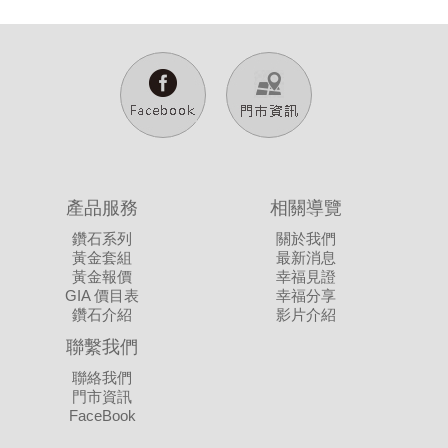
我覺得他們的服務及品質都不錯，價格也平易近人，他們有
都幫我們上了人生中重要的一個課程，鑽戒款式也提供了多
個超體貼客戶的服務，就是當你不知道女友的指圍，可以先
樣化的選擇。
借現場你選擇的款式去求婚，求完婚後再帶女友到店裡去量
一路上有妳陪伴真好
指圍，然後再訂作一個全新的，這樣就可避免不確定戒圍的
現在我們的愛情學分已經修成正果
困擾，這令我非常的滿意。
今後我們也要這樣互相扶持到永遠
感謝裕豐珠寶的協助讓我們婚禮上更添光彩
老婆~我愛妳
產品服務
相關導覽
鑽石系列
關於我們
黃金套組
最新消息
黃金報價
幸福見證
GIA 價目表
幸福分享
鑽石介紹
影片介紹
聯繫我們
我手中抱著的是我最寶貝的女兒，聽別人說，女兒是上輩子
的情人，
妳說妳想要看看外面廣闊的世界
聯絡我們
而旁邊是我這輩子的愛人，這一輩子我都會好好地牽著、抱
我說我想要先拚一個我們的未來
門市資訊
與老公結婚有一週年了,
著，
FaceBook
我知道這段時間委屈妳了
當初訂结婚時只用黃金當交換戒,
因為妳們都是我的最愛，就像鑽石一樣，這麼獨一無二，
老公決定補送我結婚鑽戒,