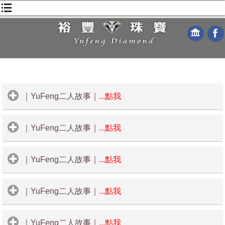
｜YuFeng二人故事｜
...點我
｜YuFeng二人故事｜
...點我
桃園中壢婚戒品牌首選，裕豐
珠寶結婚對戒、求婚戒優惠中
｜YuFeng二人故事｜
...點我
GIA
鑽戒
-
我在桃園裕豐珠寶找
到我人生中最美的求婚戒
我的他是個韓國人，因為工作關係，我們相識相戀八個月，
｜YuFeng二人故事｜
...點我
桃園結婚鑽戒品牌
-
桃園鑽戒
他是個幽默風趣的人，我們的溝通毫無隔閡，我們即將步入
紅毯的另一端，組織一個家庭，婚前要籌備的事還挺煩雜
的。
能與我的另一半相遇，真的是感謝天賜良緣。
｜YuFeng二人故事｜
...點我