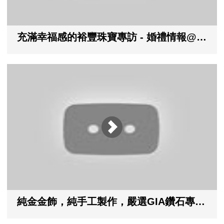
充滿幸福感的裕豐珠寶專訪 - 婚禮情報@小編帶路出任務
純金金飾，純手工製作，嚴選GIA鑽石專賣店@裕豐珠寶