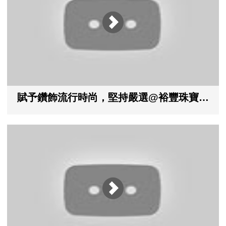
賦予鑽飾流行時尚，堅持嚴選@裕豐珠寶，桃園 中壢婚戒第一品牌