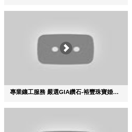
專業鑲工服務 嚴選GIA鑽石-裕豐珠寶婚戒第一品牌